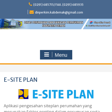
Skip
(0291) 685715/ FAX. (0291) 685935
to
content
dinperkim.kabdemak@gmail.com
Menu
E-SITE PLAN
Aplikasi pengesahan siteplan perumahan yang
merupakan faktor penting dalam perumusan serta