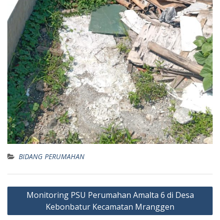
BIDANG PERUMAHAN
Post
Monitoring PSU Perumahan Amalta 6 di Desa
navigation
Kebonbatur Kecamatan Mranggen